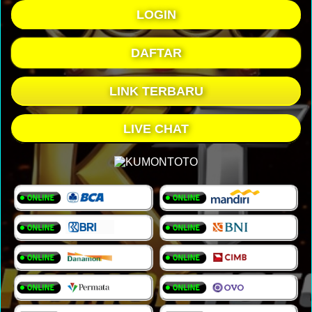
LOGIN
DAFTAR
LINK TERBARU
LIVE CHAT