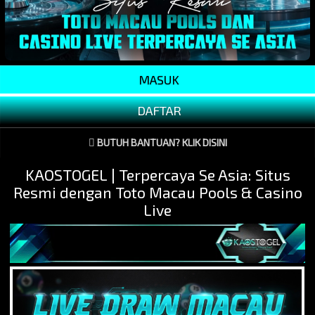
MASUK
DAFTAR
BUTUH BANTUAN? KLIK DISINI
KAOSTOGEL | Terpercaya Se Asia: Situs
Resmi dengan Toto Macau Pools & Casino
Live